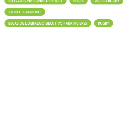
SELECCIÓN NACIONAL DE RUGBY
BECAS
WORLD RUGBY
SIR BILL BEAUMONT
BECAS DE LIDERAZGO EJECUTIVO PARA MUJERES
RUGBY