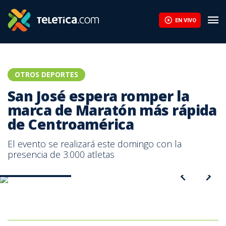
San José espera romper la marca de Maratón más rápida de Cen
EN VIVO
OTROS DEPORTES
San José espera romper la
marca de Maratón más rápida
de Centroamérica
El evento se realizará este domingo con la
presencia de 3.000 atletas
Maratón San José.
San José espera romper la marca de Maratón más rápida de
Centroamérica