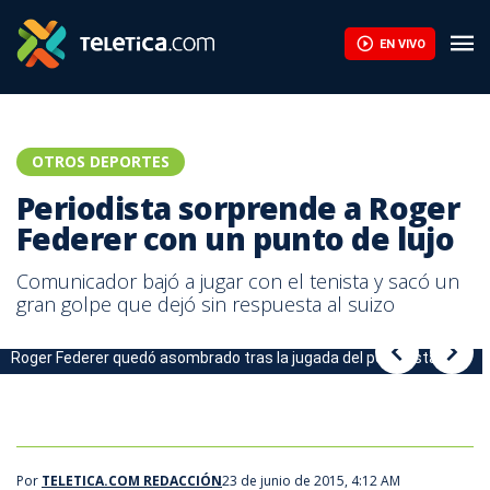
Periodista sorprende a Roger Federer con un punto de lujo | Tel
EN VIVO
OTROS DEPORTES
Periodista sorprende a Roger
Federer con un punto de lujo
Comunicador bajó a jugar con el tenista y sacó un
gran golpe que dejó sin respuesta al suizo
Roger Federer quedó asombrado tras la jugada del periodista.|AFP
Periodista saca lujoso punto ante el asombro de Roger Federer.
Por
TELETICA.COM REDACCIÓN
23 de junio de 2015, 4:12 AM