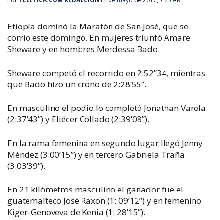
Por
TELETICA.COM REDACCIÓN
14 de mayo de 2017, 7:25 AM
Etiopía dominó la Maratón de San José, que se
corrió este domingo. En mujeres triunfó Amare
Sheware y en hombres Merdessa Bado.
Sheware competó el recorrido en 2:52”34, mientras
que Bado hizo un crono de 2:28’55”.
En masculino el podio lo completó Jonathan Varela
(2:37’43”) y Eliécer Collado (2:39’08”).
En la rama femenina en segundo lugar llegó Jenny
Méndez (3:00’15”) y en tercero Gabriela Traña
(3:03’39”).
En 21 kilómetros masculino el ganador fue el
guatemalteco José Raxon (1: 09’12”) y en femenino
Kigen Genoveva de Kenia (1: 28’15”).