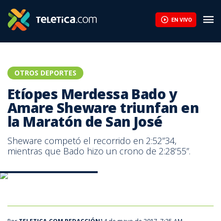
Etíopes Merdessa Bado y Amare Sheware triunfan en la Maratón
EN VIVO
OTROS DEPORTES
Etíopes Merdessa Bado y
Amare Sheware triunfan en
la Maratón de San José
Sheware competó el recorrido en 2:52”34,
mientras que Bado hizo un crono de 2:28’55”.
Llegada de Amare Sheware.