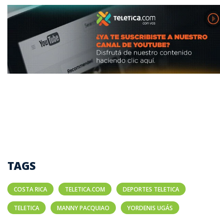
TAGS
COSTA RICA
TELETICA.COM
DEPORTES TELETICA
TELETICA
MANNY PACQUIAO
YORDENIS UGÁS