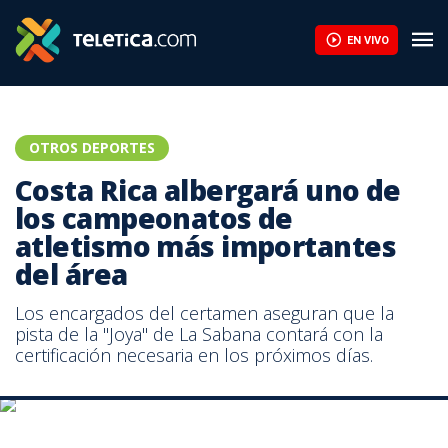
Iván Sibaja supera los 82 metros de camino a la plata en jabalin
EN VIVO
OTROS DEPORTES
Costa Rica albergará uno de
los campeonatos de
atletismo más importantes
del área
Los encargados del certamen aseguran que la
pista de la "Joya" de La Sabana contará con la
Los encargados del certamen aseguran que la pista de la "Joya"
certificación necesaria en los próximos días.
de La Sabana contará con la certificación necesaria en los
próximos días. | Archivo