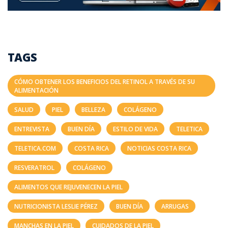
TAGS
CÓMO OBTENER LOS BENEFICIOS DEL RETINOL A TRAVÉS DE SU
ALIMENTACIÓN
SALUD
PIEL
BELLEZA
COLÁGENO
ENTREVISTA
BUEN DÍA
ESTILO DE VIDA
TELETICA
TELETICA.COM
COSTA RICA
NOTICIAS COSTA RICA
RESVERATROL
COLÁGENO
ALIMENTOS QUE REJUVENECEN LA PIEL
NUTRICIONISTA LESLIE PÉREZ
BUEN DÍA
ARRUGAS
MANCHAS EN LA PIEL
CUIDADOS DE LA PIEL