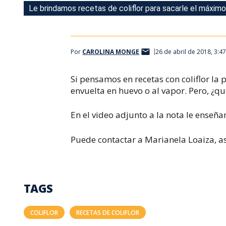
Le brindamos recetas de coliflor para sacarle el máxim
Le brindamos recetas de coliflor para sacarle el máxim
Por
CAROLINA MONGE
26 de abril de 2018, 3:4
Si pensamos en recetas con coliflor la 
envuelta en huevo o al vapor. Pero, ¿qué
En el video adjunto a la nota le ense
Puede contactar a Marianela Loaiza, a
TAGS
COLIFLOR
RECETAS DE COLIFLOR