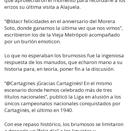
que aprovecharon el momento para recordarle a los
erizos su última visita a Alajuela.
“@ldacr felicidades en el aniversario del Morera
Soto, donde ganamos la última vez que nos vimos”,
escribieron los de la Vieja Metrópoli acompañado
por un burlón emoticon.
Lo que no esperaban los brumosos fue la ingeniosa
respuesta de los manudos, que echaron mano a su
historia para, en teoría, poner fin a la discusión.
“@Cartagines ¡Gracias Cartaginés! En el mismo
escenario donde hemos celebrado más de tres
títulos nacionales”, publicó la Liga en alusión a los
únicos campeonatos nacionales conquistados por
Cartaginés, el último en 1940.
Con ese repaso histórico, los brumosos se limitaron
a desearle un “feliz día” a los liguistas y