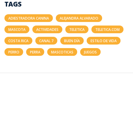
TAGS
ADIESTRADORA CANINA
ALEJANDRA ALVARADO
MASCOTA
ACTIVIDADES
TELETICA
TELETICA.COM
COSTA RICA
CANAL 7
BUEN DÍA
ESTILO DE VIDA
PERRO
PERRA
MASCOTICAS
JUEGOS