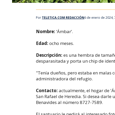
Por
TELETICA.COM REDACCIÓN
6 de enero de 2024,
Nombre:
‘Ámbar’.
Edad:
ocho meses.
Descripción:
es una hembra de tamaño
desparasitada y porta un chip de ident
"Tenía dueños, pero estaba en malas c
administradora del refugio.
Contacto:
actualmente, el hogar de 'Á
San Rafael de Heredia. Si desea darle 
Benavides al número 8727-7589.
El santuario le pedirá al interesado fo