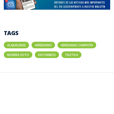
TAGS
ALAJUELENSE
HEREDIANO
HEREDIANO CAMPEÓN
MORERA SOTO
DISTURBIOS
TELETICA