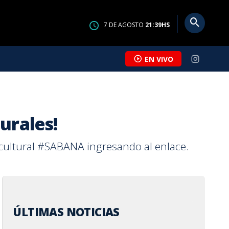
7
DE
AGOSTO
21:39
HS
EN VIVO
urales!
a cultural #SABANA ingresando al enlace.
ÚLTIMAS NOTICIAS