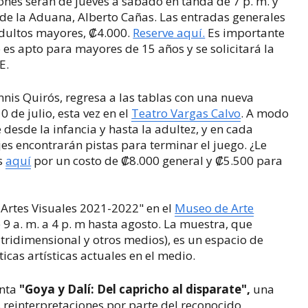
ciones serán de
jueves a sábado en tanda de 7 p. m. y
o de la Aduana, Alberto Cañas. Las entradas generales
adultos mayores,
₡4.000.
Reserve aquí.
Es importante
es apto para mayores de 15 años y se solicitará la
.E.
nnis Quirós, regresa a
las tablas con una nueva
 de julio, esta vez en el
Teatro Vargas Calvo
.
A modo
 desde la infancia y hasta la adultez, y en cada
es encontrarán pistas para terminar el juego. ¿Le
as
aquí
por un costo de
₡8.000 general y
₡5.500 para
e Artes Visuales 2021-2022" en el
Museo de Arte
9 a. m. a 4 p. m hasta agosto. La muestra, que
 tridimensional y otros medios), es un espacio de
ticas artísticas actuales en el medio.
enta
"Goya y Dalí: Del capricho al disparate",
una
reinterpretaciones por parte del reconocido