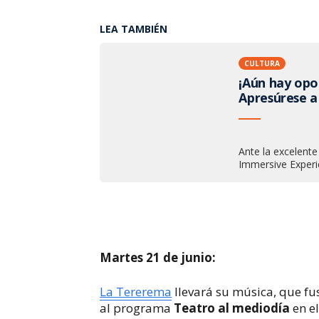
LEA TAMBIÉN
CULTURA
¡Aún hay opo
Apresúrese a
Ante la excelent
Immersive Experie
Martes 21 de junio:
La Tererema
llevará su música, que fus
al programa
Teatro al mediodía
en e