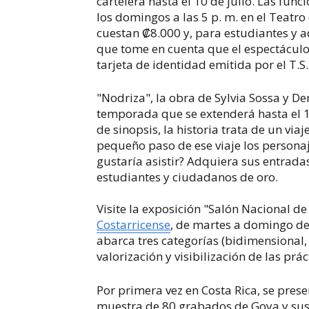
cartelera
hasta el 10 de julio. Las fun
los domingos a las 5 p. m. en el Teatr
cuestan
₡8.000 y, para estudiantes y 
que tome en cuenta que el espectáculo 
tarjeta de identidad emitida por el T.S
"Nodriza", la obra de
Sylvia Sossa y De
temporada que se extenderá hasta el 10
de sinopsis, la historia trata de
un viaje
pequeño paso de ese viaje los personaj
gustaría asistir? Adquiera sus entrad
estudiantes y ciudadanos de oro.
Visite la exposición "Salón Nacional d
Costarricense
, de martes a domingo de 
abarca tres categorías (bidimensional,
valorización y visibilización de las prác
Por primera vez en Costa Rica, se pres
muestra de 80 grabados de Goya y sus 