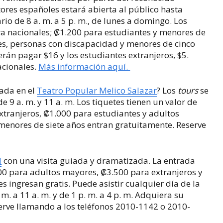
tores españoles estará abierta al público hasta
rio de 8 a. m. a 5 p. m., de lunes a domingo. Los
ara nacionales; ₡1.200 para estudiantes y menores de
es, personas con discapacidad y menores de cinco
erán pagar $16 y los estudiantes extranjeros, $5.
acionales.
Más información aquí.
iada en el
Teatro Popular Melico Salazar
? Los
tours
se
e 9 a. m. y 11 a. m. Los tiquetes tienen un valor de
xtranjeros, ₡1.000 para estudiantes y adultos
menores de siete años entran gratuitamente. Reserve
l
con una visita guiada y dramatizada. La entrada
500 para adultos mayores, ₡3.500 para extranjeros y
 ingresan gratis. Puede asistir cualquier día de la
m. a 11 a. m. y de 1 p. m. a 4 p. m. Adquiera su
eserve llamando a los teléfonos 2010-1142 o 2010-