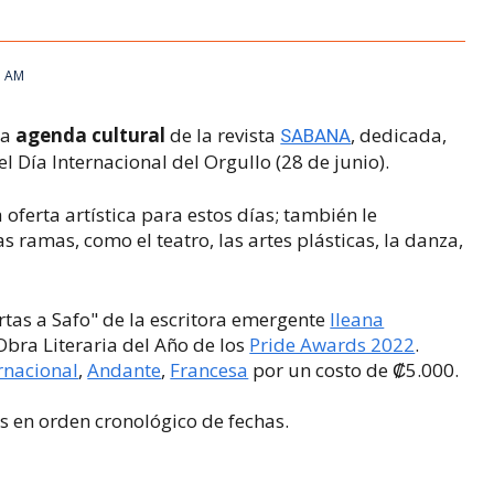
5 AM
la
agenda cultural
de la revista
, dedicada,
SABANA
l Día Internacional del Orgullo (28 de junio).
oferta artística para estos días; también le
s ramas, como el teatro, las artes plásticas, la danza,
tas a Safo" de la escritora emergente
Ileana
Obra Literaria del Año de los
Pride Awards 2022
.
rnacional
,
Andante
,
Francesa
por un costo de
₡5.000.
es en orden cronológico de fechas.