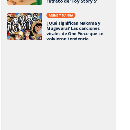
retrato de 'Toy Story 5'
ANIMÉ Y MANGA
¿Qué significan Nakama y
Mugiwara? Las canciones
virales de One Piece que se
volvieron tendencia