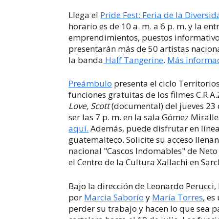
Llega el
Pride Fest: Feria de la Diversi
horario es de 10 a. m. a 6 p. m. y la en
emprendimientos, puestos informativ
presentarán más de 50 artistas naciona
la banda
Half Tangerine
.
Más informac
Preámbulo
presenta el ciclo
Territori
funciones gratuitas de los filmes C.R.A.Z
Love, Scott
(documental)
del jueves 23
ser las 7 p. m. en la sala Gómez Mirall
aquí.
Además, puede disfrutar en línea
guatemalteco. Solicite su acceso llena
nacional "Cascos Indomables" de Neto Vi
el Centro de la Cultura Xallachi en Sarc
Bajo la dirección de Leonardo Perucci
por
Marcia Saborío
y
María Torres
, e
perder su trabajo y hacen lo que sea 