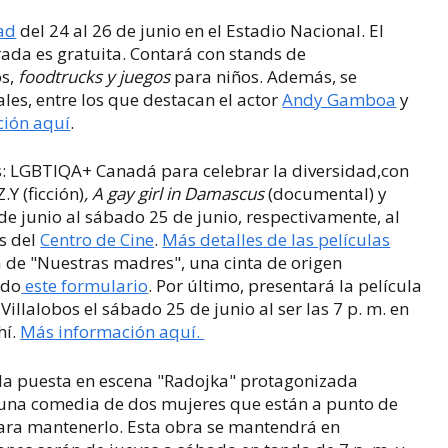
dad
del 24 al 26 de junio en el Estadio Nacional. El
trada es gratuita. Contará con stands de
os,
foodtrucks y juegos
para niños. Además, se
les, entre los que destacan el actor
Andy Gamboa
y
ión aquí
.
os: LGBTIQA+ Canadá
para celebrar la diversidad,con
.Y (ficción)
,
A gay girl in Damascus
(documental)
y
 de junio al sábado 25 de junio, respectivamente, al
es
del
Centro de Cine
.
Más detalles de las películas
 de "Nuestras madres", una cinta de origen
ndo
este formulario
. Por último, presentará la película
llalobos el sábado 25 de junio al ser las 7 p. m. en
hí.
Más información aquí.
, la puesta en escena "Radojka" protagonizada
s una comedia de dos mujeres que están a punto de
para mantenerlo. Esta obra se mantendrá en