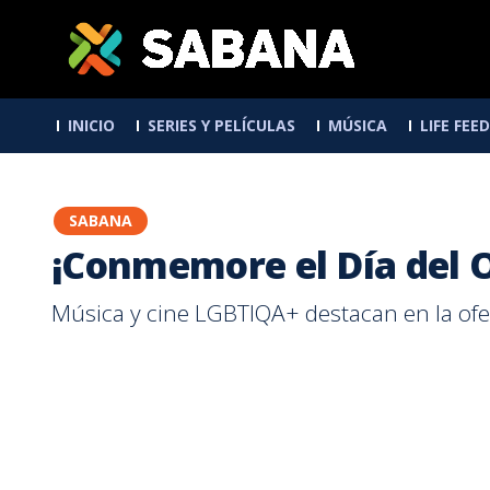
INICIO
SERIES Y PELÍCULAS
MÚSICA
LIFE FEED
Artesanos de la
Gamer
Checkpoint
Nada
Animé y Manga
SABANA
¡Conmemore el Día del O
Música y cine LGBTIQA+ destacan en la ofer