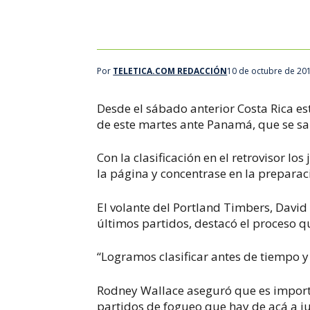
Costa Rica cayó en Panamá. AFP
Por
TELETICA.COM REDACCIÓN
10 de octubre de 20
Desde el sábado anterior Costa Rica est
de este martes ante Panamá, que se sal
Con la clasificación en el retrovisor lo
la página y concentrase en la prepara
El volante del Portland Timbers, David
últimos partidos, destacó el proceso q
“Logramos clasificar antes de tiempo y
Rodney Wallace aseguró que es importa
partidos de fogueo que hay de acá a ju