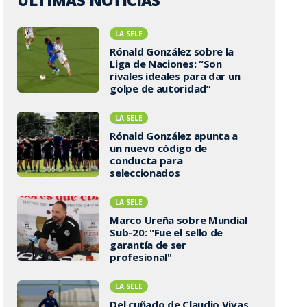
ÚLTIMAS NOTICIAS
LA SELE
Rónald González sobre la
Liga de Naciones: “Son
rivales ideales para dar un
golpe de autoridad”
LA SELE
Rónald González apunta a
un nuevo código de
conducta para
seleccionados
LA SELE
Marco Ureña sobre Mundial
Sub-20: "Fue el sello de
garantía de ser
profesional"
LA SELE
Del cuñado de Claudio Vivas