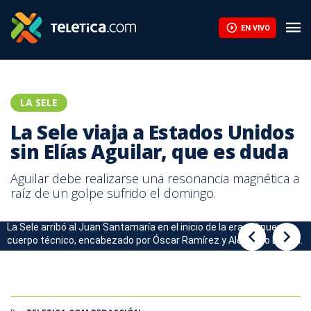
EN VIVO
LA SELE
La Sele viaja a Estados Unidos
sin Elías Aguilar, que es duda
Aguilar debe realizarse una resonancia magnética a
raíz de un golpe sufrido el domingo.
La Sele arribó al Juan Santamaría en el inicio de la era del nuevo
La Sele arribó al Juan Santamaría en el inicio de la era del nuevo
cuerpo técnico, encabezado por Óscar Ramírez y Alejandro Larrea.
cuerpo técnico, encabezado por Óscar Ramírez y Alejandro Larrea.