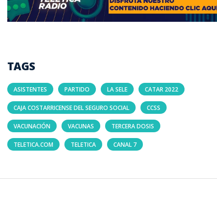
TAGS
ASISTENTES
PARTIDO
LA SELE
CATAR 2022
CAJA COSTARRICENSE DEL SEGURO SOCIAL
CCSS
VACUNACIÓN
VACUNAS
TERCERA DOSIS
TELETICA.COM
TELETICA
CANAL 7