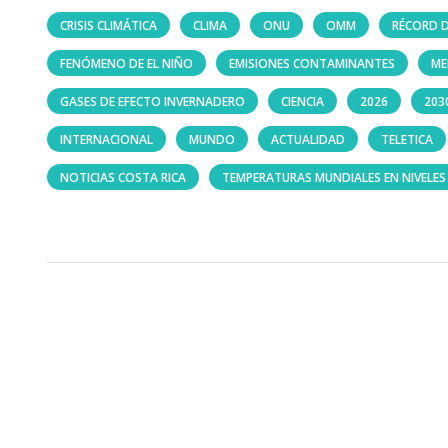
CRISIS CLIMÁTICA
CLIMA
ONU
OMM
RÉCORD 
FENÓMENO DE EL NIÑO
EMISIONES CONTAMINANTES
ME
GASES DE EFECTO INVERNADERO
CIENCIA
2026
203
INTERNACIONAL
MUNDO
ACTUALIDAD
TELETICA
NOTICIAS COSTA RICA
TEMPERATURAS MUNDIALES EN NIVELES