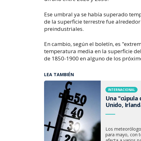
Ese umbral ya se había superado tem
de la superficie terrestre fue alrededor
preindustriales.
En cambio, según el boletín, es "ext
temperatura media en la superficie de
de 1850-1900 en alguno de los próximo
LEA TAMBIÉN
INTERNACIONAL
Una "cúpula 
Unido, Irland
Los meteorólogos
para mayo, con t
afecta a varios p