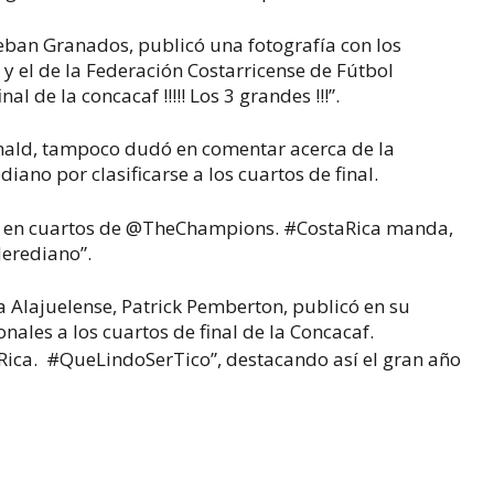
eban Granados, publicó una fotografía con los
 y el de la Federación Costarricense de Fútbol
al de la concacaf !!!!! Los 3 grandes !!!”.
onald, tampoco dudó en comentar acerca de la
ediano por clasificarse a los cuartos de final.
pos en cuartos de @TheChampions. #CostaRica manda,
Herediano”.
va Alajuelense, Patrick Pemberton, publicó en su
nales a los cuartos de final de la Concacaf.
 Rica.
#QueLindoSerTico”, destacando así el gran año