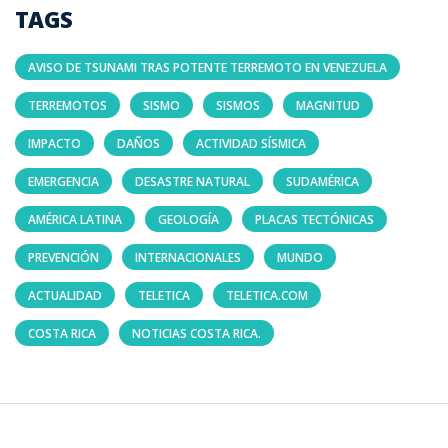
TAGS
AVISO DE TSUNAMI TRAS POTENTE TERREMOTO EN VENEZUELA
TERREMOTOS
SISMO
SISMOS
MAGNITUD
IMPACTO
DAÑOS
ACTIVIDAD SÍSMICA
EMERGENCIA
DESASTRE NATURAL
SUDAMÉRICA
AMÉRICA LATINA
GEOLOGÍA
PLACAS TECTÓNICAS
PREVENCIÓN
INTERNACIONALES
MUNDO
ACTUALIDAD
TELETICA
TELETICA.COM
COSTA RICA
NOTICIAS COSTA RICA.