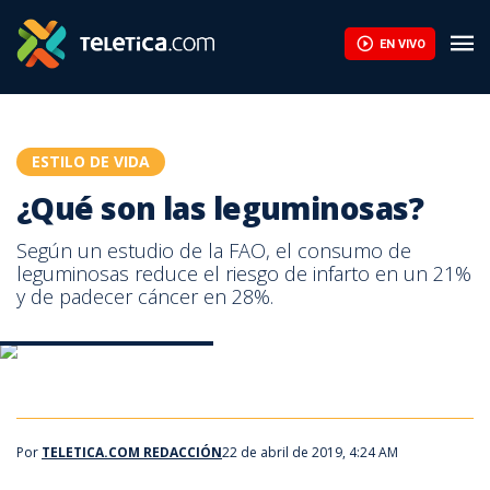
¿Qué son las leguminosas? | Teletica
EN VIVO
ESTILO DE VIDA
¿Qué son las leguminosas?
Según un estudio de la FAO, el consumo de
leguminosas reduce el riesgo de infarto en un 21%
y de padecer cáncer en 28%.
¿Qué son las leguminosas?
¿Qué son las leguminosas?
Por
TELETICA.COM REDACCIÓN
22 de abril de 2019, 4:24 AM