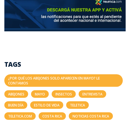
TAGS
¿POR QUÉ LOS ABEJONES SOLO APARECEN EN MAYO? LE
CONTAMOS
ABEJONES
MAYO
INSECTOS
ENTREVISTA
BUEN DÍA
ESTILO DE VIDA
TELETICA
TELETICA.COM
COSTA RICA
NOTICIAS COSTA RICA