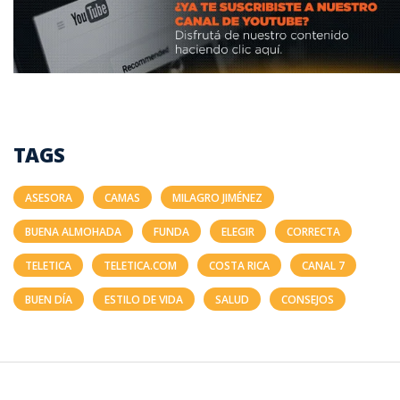
TAGS
ASESORA
CAMAS
MILAGRO JIMÉNEZ
BUENA ALMOHADA
FUNDA
ELEGIR
CORRECTA
TELETICA
TELETICA.COM
COSTA RICA
CANAL 7
BUEN DÍA
ESTILO DE VIDA
SALUD
CONSEJOS