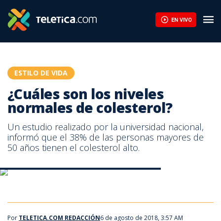
¿Cuáles son los niveles normales de colesterol? | Teletica
EN VIVO
ESTILO DE VIDA
¿Cuáles son los niveles
normales de colesterol?
Un estudio realizado por la universidad nacional,
informó que el 38% de las personas mayores de
50 años tienen el colesterol alto.
¿Cuáles son los niveles normales de colesterol?
¿Cuáles son los niveles normales de colesterol?
Por
TELETICA.COM REDACCIÓN
6 de agosto de 2018, 3:57 AM