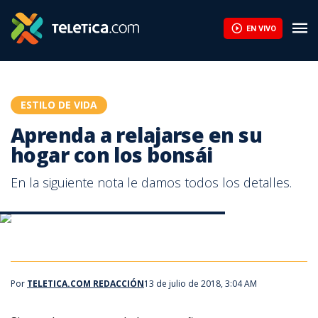
Aprenda a relajarse en su hogar con los bonsái | Teletica
EN VIVO
ESTILO DE VIDA
Aprenda a relajarse en su
hogar con los bonsái
En la siguiente nota le damos todos los detalles.
Aprenda a relajarse en su hogar con los bonsái
Aprenda a relajarse en su hogar con los bonsái
Por
TELETICA.COM REDACCIÓN
13 de julio de 2018, 3:04 AM