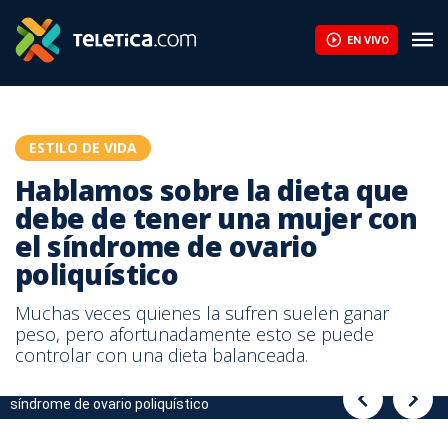
Hablamos sobre la dieta que debe de tener una mujer con el sínd
EN VIVO
ESTILO DE VIDA
Hablamos sobre la dieta que
debe de tener una mujer con
el síndrome de ovario
poliquístico
Muchas veces quienes la sufren suelen ganar
peso, pero afortunadamente esto se puede
controlar con una dieta balanceada.
Hablamos sobre la dieta que debe de tener una mujer con el
Hablamos sobre la dieta que debe de tener una mujer con el
síndrome de ovario poliquístico
síndrome de ovario poliquístico