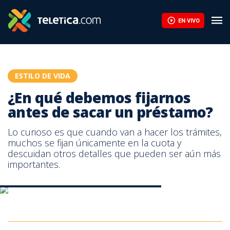
¿En qué debemos fijarnos antes de sacar un préstamo? | Teleti
EN VIVO
ESTILO DE VIDA
¿En qué debemos fijarnos
antes de sacar un préstamo?
Lo curioso es que cuando van a hacer los trámites,
muchos se fijan únicamente en la cuota y
descuidan otros detalles que pueden ser aún más
importantes.
Recomendaciones para solicitar un préstamo
Recomendaciones para solicitar un préstamo