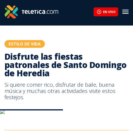
Disfrute las fiestas patronales de Santo Domingo de Heredia | 
EN VIVO
ESTILO DE VIDA
Disfrute las fiestas
patronales de Santo Domingo
de Heredia
Si quiere comer rico, disfrutar de baile, buena
música y muchas otras actividades visite estos
festejos.
Santo Domingo está de fiesta
Santo Domingo está de fiesta