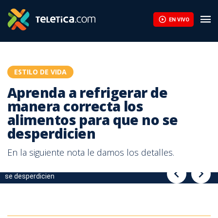
Aprenda a refrigerar de manera correcta los alimentos para que 
EN VIVO
ESTILO DE VIDA
Aprenda a refrigerar de
manera correcta los
alimentos para que no se
desperdicien
En la siguiente nota le damos los detalles.
Aprenda a refrigerar de manera correcta los alimentos para que no
Aprenda a refrigerar de manera correcta los alimentos para que no
se desperdicien
se desperdicien