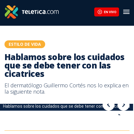
Hablamos sobre los cuidados que se debe tener con las cicatric
EN VIVO
ESTILO DE VIDA
Hablamos sobre los cuidados
que se debe tener con las
cicatrices
El dermatólogo Guillermo Cortés nos lo explica en
la siguiente nota.
Hablamos sobre los cuidados que se debe tener con las cicatrices
Hablamos sobre los cuidados que se debe tener con las cicatrices
Hablamos sobre los cuidados que se debe tener con las cicatrices