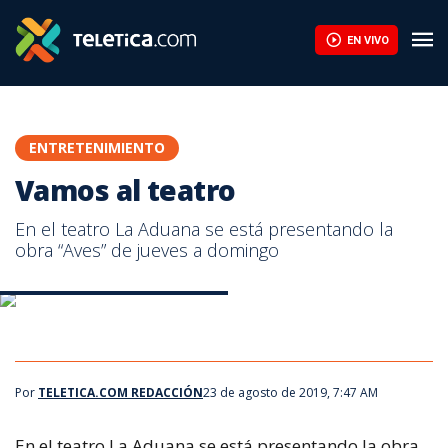
Vamos al teatro | Teletica
EN VIVO
ENTRETENIMIENTO
Vamos al teatro
En el teatro La Aduana se está presentando la
obra “Aves” de jueves a domingo
Vamos al teatro 23 Agosto 2019
Vamos al teatro 23 Agosto 2019
Por
TELETICA.COM REDACCIÓN
23 de agosto de 2019, 7:47 AM
En el teatro La Aduana se está presentando la obra