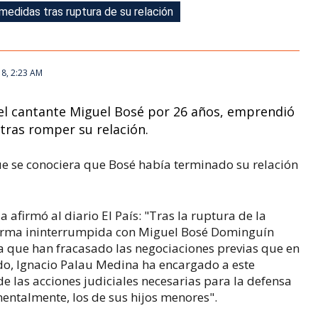
edidas tras ruptura de su relación
edidas tras ruptura de su relación
18, 2:23 AM
del cantante Miguel Bosé por 26 años, emprendió
 tras romper su relación.
ue se conociera que Bosé había terminado su relación
 afirmó al diario El País: "Tras la ruptura de la
forma ininterrumpida con Miguel Bosé Dominguín
 que han fracasado las negociaciones previas que en
ndo, Ignacio Palau Medina ha encargado a este
de las acciones judiciales necesarias para la defensa
mentalmente, los de sus hijos menores".