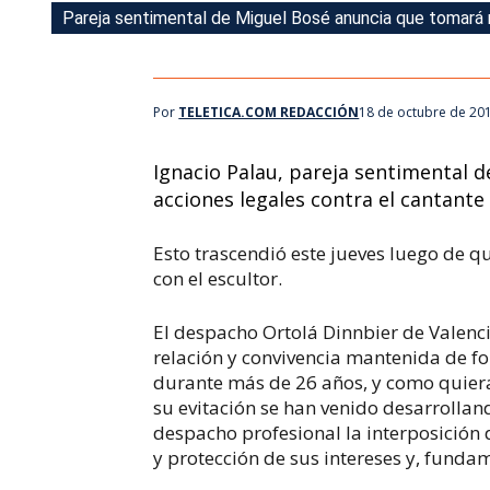
Pareja sentimental de Miguel Bosé anuncia que tomará m
Pareja sentimental de Miguel Bosé anuncia que tomará m
Por
TELETICA.COM REDACCIÓN
18 de octubre de 20
Ignacio Palau, pareja sentimental 
acciones legales contra el cantante
Esto trascendió este jueves luego de q
con el escultor.
El despacho Ortolá Dinnbier de Valencia
relación y convivencia mantenida de 
durante más de 26 años, y como quiera
su evitación se han venido desarrolla
despacho profesional la interposición 
y protección de sus intereses y, funda