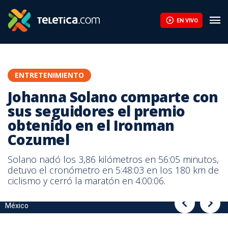
Johanna Solano comparte con sus seguidores el premio obtenid
EN VIVO
ENTRETENIMIENTO
Johanna Solano comparte con
sus seguidores el premio
obtenido en el Ironman
Cozumel
Solano nadó los 3,86 kilómetros en 56:05 minutos,
detuvo el cronómetro en 5:48:03 en los 180 km de
ciclismo y cerró la maratón en 4:00:06.
Johanna Solano quedó en tercer lugar en el Iroman de Cozumel en
Johanna Solano quedó en tercer lugar en el Iroman de Cozumel en
México
México