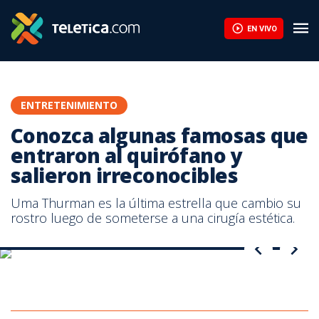
EN VIVO
ENTRETENIMIENTO
Conozca algunas famosas que
entraron al quirófano y
salieron irreconocibles
Uma Thurman es la última estrella que cambio su
rostro luego de someterse a una cirugía estética.
Uma Thurman, fotografía antes y después de la cirugía. AFP.
Donatella Versace, fotografía tomada del Facebook de la
Kim Kardashian, fotografía tomada del Facebook de la actriz.
Lindsay Lohan, fotografía tomada del Facebook de la actriz.
Megan Fox, fotografía tomada del Facebook de la actriz.
diseñadora.
Renée Zellweger , fotografía antes y después de la cirugía. AFP.