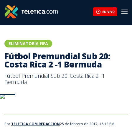
Fútbol Premundial Sub 20: Costa Rica 2 -1 Bermuda | Teletica
EN VIVO
ELIMINATORIA FIFA
Fútbol Premundial Sub 20:
Costa Rica 2 -1 Bermuda
Fútbol Premundial Sub 20: Costa Rica 2 -1
Bermuda
SELE
SELE
Costa Rica 2 - 1 Bermuda
Por
TELETICA.COM REDACCIÓN
25 de febrero de 2017, 16:13 PM