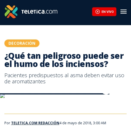
¿Qué tan peligroso puede ser el humo de los inciensos? | Teleti
EN VIVO
DECORACIÓN
¿Qué tan peligroso puede ser
el humo de los inciensos?
Pacientes predispuestos al asma deben evitar uso
de aromatizantes
¿Qué tan peligroso puede ser el humo de los inciensos?
¿Qué tan peligroso puede ser el humo de los inciensos?
Por
TELETICA.COM REDACCIÓN
4 de mayo de 2018, 3:00 AM