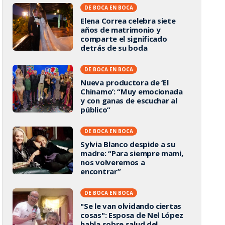
DE BOCA EN BOCA
Elena Correa celebra siete
años de matrimonio y
comparte el significado
detrás de su boda
DE BOCA EN BOCA
Nueva productora de ‘El
Chinamo’: “Muy emocionada
y con ganas de escuchar al
público”
DE BOCA EN BOCA
Sylvia Blanco despide a su
madre: “Para siempre mami,
nos volveremos a
encontrar”
DE BOCA EN BOCA
"Se le van olvidando ciertas
cosas": Esposa de Nel López
habla sobre salud del