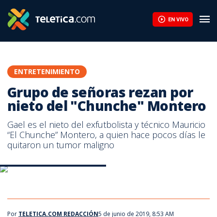
Grupo de señoras rezan por nieto del "Chunche" Montero | Telet
EN VIVO
ENTRETENIMIENTO
Grupo de señoras rezan por
nieto del "Chunche" Montero
Gael es el nieto del exfutbolista y técnico Mauricio
“El Chunche” Montero, a quien hace pocos días le
quitaron un tumor maligno
Gael nieto de Mauricio Montero
Gael nieto de Mauricio Montero
Por
TELETICA.COM REDACCIÓN
5 de junio de 2019, 8:53 AM