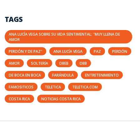
TAGS
ANA LUCÍA VEGA SOBRE SU VIDA SENTIMENTAL: "MUY LLENA DE
AMOR
PERDÓN Y DE PAZ"
ANA LUCÍA VEGA
PAZ
PERDÓN
AMOR
SOLTERÍA
DBEB
DBB
DE BOCA EN BOCA
FARÁNDULA
ENTRETENIMIENTO
FAMOSITICOS
TELETICA
TELETICA.COM
COSTA RICA
NOTICIAS COSTA RICA