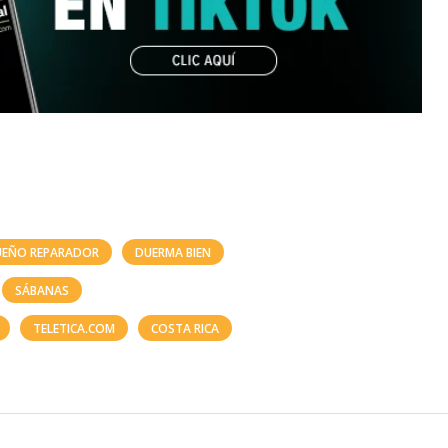
UEÑO REPARADOR
DUERMA BIEN
SÁBANAS
TELETICA.COM
COSTA RICA