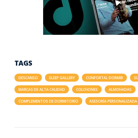
TAGS
DESCANSO
SLEEP GALLERY
CONFORTAL DORMIR
S
MARCAS DE ALTA CALIDAD
COLCHONES
ALMOHADAS
COMPLEMENTOS DE DORMITORIO
ASESORÍA PERSONALIZADA