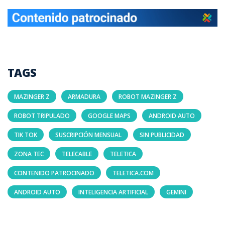
TAGS
MAZINGER Z
ARMADURA
ROBOT MAZINGER Z
ROBOT TRIPULADO
GOOGLE MAPS
ANDROID AUTO
TIK TOK
SUSCRIPCIÓN MENSUAL
SIN PUBLICIDAD
ZONA TEC
TELECABLE
TELETICA
CONTENIDO PATROCINADO
TELETICA.COM
ANDROID AUTO
INTELIGENCIA ARTIFICIAL
GEMINI