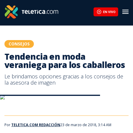
Tendencia en moda veraniega para los caballeros | Teletica
EN VIVO
CONSEJOS
Tendencia en moda
veraniega para los caballeros
Le brindamos opciones gracias a los consejos de
la asesora de imagen
Tendencia en moda veraniega para los caballeros
Tendencia en moda veraniega para los caballeros
Por
TELETICA.COM REDACCIÓN
23 de marzo de 2018, 3:14 AM