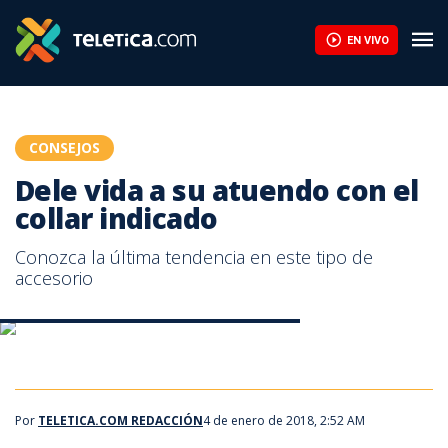
Dele vida a su atuendo con el collar indicado | Teletica
EN VIVO
CONSEJOS
Dele vida a su atuendo con el
collar indicado
Conozca la última tendencia en este tipo de
accesorio
Dele vida a su atuendo con el collar indicado
Dele vida a su atuendo con el collar indicado
Por
TELETICA.COM REDACCIÓN
4 de enero de 2018, 2:52 AM