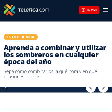
Aprenda a combinar y utilizar los sombreros en cualquier época d
EN VIVO
ESTILO DE VIDA
Aprenda a combinar y utilizar
los sombreros en cualquier
época del año
Sepa cómo combinarlos, a qué hora y en qué
ocasiones lucirlos
Aprenda a combinar y utilizar los sombreros en cualquier época del
Aprenda a combinar y utilizar los sombreros en cualquier época del
año
año