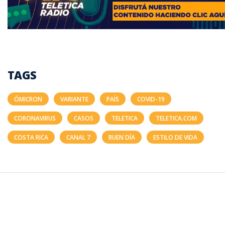
TAGS
ÓMICRON
VARIANTE
PAÍS
COVID-19
CORONAVIRUS
CASOS
TELETICA
TELETICA.COM
COSTA RICA
CANAL 7
BUEN DÍA
ESTILO DE VIDA