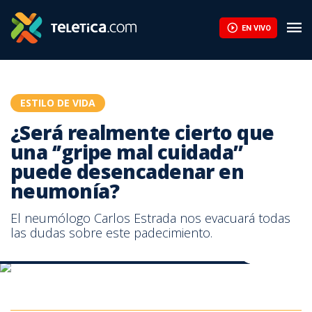
¿Será realmente cierto que una ‘’gripe mal cuidada’’ puede des
EN VIVO
ESTILO DE VIDA
¿Será realmente cierto que
una ‘’gripe mal cuidada’’
puede desencadenar en
neumonía?
El neumólogo Carlos Estrada nos evacuará todas
las dudas sobre este padecimiento.
Hablamos sobre las causas y riesgos de la neumonía
Hablamos sobre las causas y riesgos de la neumonía