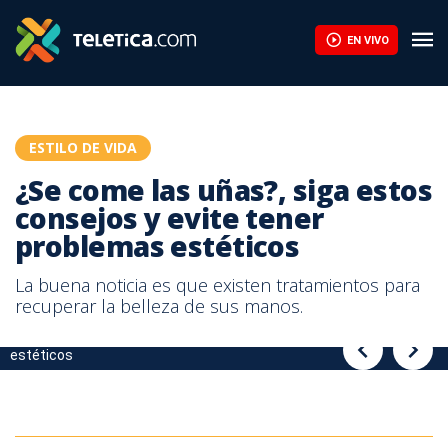
¿Se come las uñas?, siga estos consejos y evite tener problema
EN VIVO
ESTILO DE VIDA
¿Se come las uñas?, siga estos
consejos y evite tener
problemas estéticos
La buena noticia es que existen tratamientos para
recuperar la belleza de sus manos.
¿Se come las uñas?, siga estos consejos y evite tener problemas
¿Se come las uñas?, siga estos consejos y evite tener problemas
estéticos
estéticos