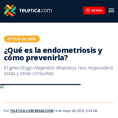
¿Qué es la endometriosis y cómo prevenirla? | Teletica
EN VIVO
ESTILO DE VIDA
¿Qué es la endometriosis y
cómo prevenirla?
El ginecólogo Alejandro Villalobos nos responderá
estas y otras consultas.
¿Qué es la endometriosis y cómo prevenirla?
¿Qué es la endometriosis y cómo prevenirla?
Por
TELETICA.COM REDACCIÓN
14 de mayo de 2018, 3:34 AM