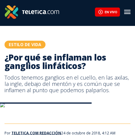
¿Por qué se inflaman los ganglios linfáticos? | Teletica
EN VIVO
ESTILO DE VIDA
¿Por qué se inflaman los
ganglios linfáticos?
Todos tenemos ganglios en el cuello, en las axilas,
la ingle, debajo del mentón y es común que se
inflamen al punto que podemos palparlos.
¿Por qué se inflaman los ganglios linfáticos?
¿Por qué se inflaman los ganglios linfáticos?
Por
TELETICA.COM REDACCIÓN
24 de octubre de 2018, 4:12 AM