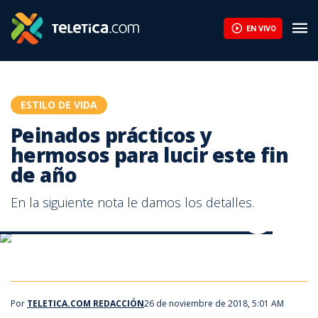
Peinados prácticos y hermosos para lucir este fin de año | Telet
EN VIVO
ESTILO DE VIDA
Peinados prácticos y
hermosos para lucir este fin
de año
En la siguiente nota le damos los detalles.
Peinados prácticos y hermosos para lucir este fin de año
Peinados prácticos y hermosos para lucir este fin de año
Por
TELETICA.COM REDACCIÓN
26 de noviembre de 2018, 5:01 AM