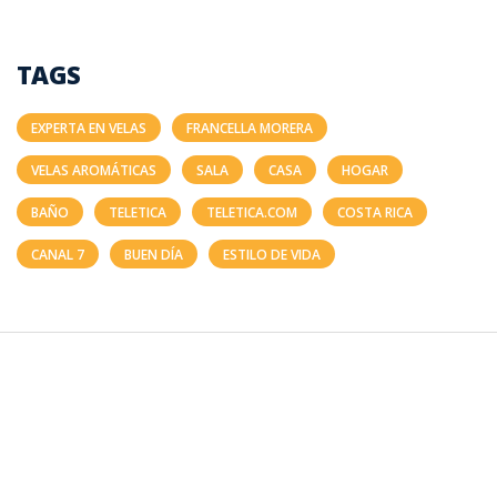
TAGS
EXPERTA EN VELAS
FRANCELLA MORERA
VELAS AROMÁTICAS
SALA
CASA
HOGAR
BAÑO
TELETICA
TELETICA.COM
COSTA RICA
CANAL 7
BUEN DÍA
ESTILO DE VIDA